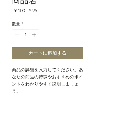
商品名
通
セ
 ￥100 
￥95
常
ー
価
ル
数量
*
格
価
格
カートに追加する
商品の詳細を入力してください。あ
なたの商品の特徴やおすすめのポイ
ントをわかりやすく説明しましょ
う。
商品情報
商品の詳細を入力してください。サイ
返品・返金ポリシー
ズ、素材、取扱説明に加え、商品の特