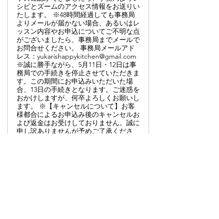
シピとズームのアクセス情報をお送りい
たします。 ※48時間経過しても事務局
よりメールが届かない場合、あるいはレ
ッスン内容やお申込についてご不明な点
がございましたら、事務局までメールで
お問合せください。 事務局メールアド
レス：yukarishappykitchen@gmail.com
※誠に勝手ながら、5月11日・12日は事
務局での手続きを停止させていただきま
す。この期間にお申込みいただいた場
合、13日の手続きとなります。ご迷惑を
おかけしますが、何卒よろしくお願いし
ます。 ※【キャンセルについて】お客
様都合によるお申込み後のキャンセルお
よび返金はお受けしておりません。誠に
申し訳ありませんが予めご了承くださ
い。レッスンの様子を撮影・編集した動
画は、レッスンの翌日より2週間ご視聴
いただけます。 【メールアドレスにつ
いて】icloud、docomo、au、softbank
等の携帯メールアドレスで、海外からの
メールを受信できない事例がございます
ので、gmailやymail等のWebメールでお
申込みくださいますようお願いします。