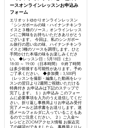
ースオンラインレッスンお申込み
フォーム
エリオットゆかりオンラインレッスン
「シンガポールの味・ハイナンチキンラ
イスと３種のソース」オンラインレッス
ンにご興味をお持ちいただきありがとう
ございます。 今回は、私のシンガポー
ル旅行の思い出の味、ハイナンチキンラ
イスと3種のソースを調理します。ひと
手間かけた本場の味をお楽しみくださ
い。 ◆レッスン日：5月18日（土）
18:00 ～ 19:00 （日本時間） ※終了時間
は多少前後する可能性があります。予め
ご了承ください。 ◆参加費：3,500円
（レッスンを撮影・編集した動画をレッ
スンの翌日より2週間ご視聴いただける
特典付き お申込みは下記のステップで
完了します。 １）お申込み このフォー
ムに必要事項を入力のうえ送信してくだ
さい。折り返し事務局よりお申込み受付
完了メールと請求書をお送りします。迷
惑メールフォルダに入っていることもあ
るのでご注意ください。 ２）ご入金〜
レシピとZOOMアクセス情報 お振込完
了の確認ができましたら、事務局よりレ