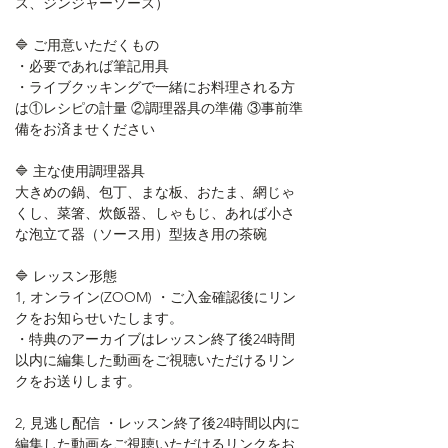
ス、ジンジャーソース）
🔷 ご用意いただくもの
・必要であれば筆記用具
・ライブクッキングで一緒にお料理される方
は①レシピの計量 ②調理器具の準備 ③事前準
備をお済ませください
🔷 主な使用調理器具
大きめの鍋、包丁、まな板、おたま、網じゃ
くし、菜箸、炊飯器、しゃもじ、あれば小さ
な泡立て器（ソース用）型抜き用の茶碗
🔷 レッスン形態
1, オンライン(ZOOM) ・ご入金確認後にリン
クをお知らせいたします。
・特典のアーカイブはレッスン終了後24時間
以内に編集した動画をご視聴いただけるリン 
クをお送りします。
2, 見逃し配信 ・レッスン終了後24時間以内に
編集した動画をご視聴いただけるリンクをお