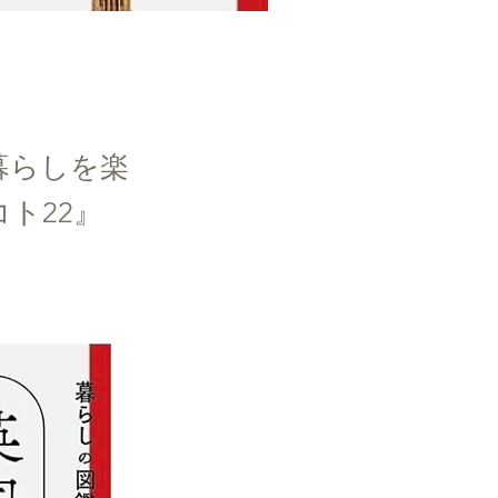
暮らしを楽
コト22』