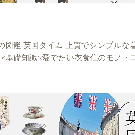
の図鑑 英国タイム 上質でシンプルな
oZ×基礎知識×愛でたい衣食住のモノ・