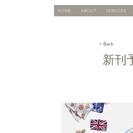
HOME
ABOUT
SERVICES
< Back
新刊