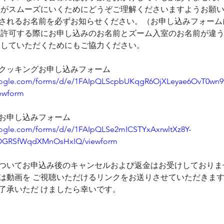
案内がスムーズにいくためにどうぞご理解くださいますようお願
゙表示されるお名前を必ずお知らせください。（お申し込みフォー
許可する際にお申し込みのお名前とズーム入室のお名前が違う場
していただくためにもご協力ください。
クッキングお申し込みフォーム
google.com/forms/d/e/1FAIpQLScpbUKqgR6OjXLeyae6OvT0wn9
ewform
お申し込みフォーム　
oogle.com/forms/d/e/1FAIpQLSe2mICSTYxAxrwltXz8Y-
GRSfWqdXMnOsHxIQ/viewform
ついてお申込み後のキャンセルおよび返金はお受けしておりません
は動画を ご視聴いただけるリンクをお送りさせていただきます
゙了承いただ けましたら幸いです。