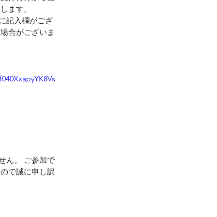
いします。
ムに記入欄がござ
合がございま
f040XxapyYK8Vs
。 ご参加で
ので誠に申し訳