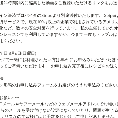
後24時間以内に編集した動画をご視聴いただけるリンクをお
決済プロバイダのStripeより別途送付いたします。 Stripeは P
サービスで、現在100万以上の企業で利用されているアメリカ企
号化など、数々の安全対策を行っています。 私の主催していた
レッスンでも利用していますがか、今まで一度もトラブルはこ
利用ください。
日 8月6日(日曜日)
ングで一緒にお料理されたい方は早め にお申込みいただいたほ
ってご準備いただけます。 お申し込み完了後にレシピをお送
法
スン形態のお申し込みフォームをお選びのうえお申込みください
お願い~〜
はGメールやヤフーメールなどのウェブメールアドレスでお願
からのメールを受け付けない設定になっていたり、問題が生じるこ
゙イギリスなので皆様にはお手数をおかけして申し訳ありません