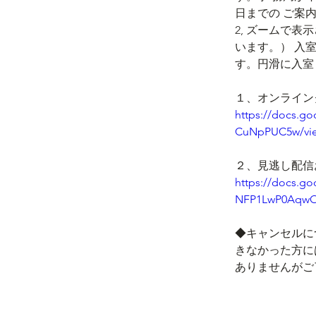
日までの ご
2, ズームて
います。） 入室
す。円滑に入室 
１、オンライン
https://docs.
CuNpPUC5w/vi
２、見逃し配信
https://docs.g
NFP1LwP0AqwO
◆キャンセルに
きなかった方に
ありませんがこ