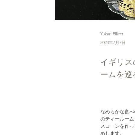
Yukari Elliott
2023年7月7日
イギリス
ームを巡
なめらかな食べ
のティールーム
スコーンを作っ
めします。