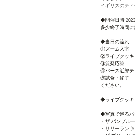
イギリスのティ
◆開催日時 202
多少終了時間に誤
◆当日の流れ
①ズーム入室
②ライブクッキ
③質疑応答
④バース近郊
⑤試食・終了　
ください。
◆ライブクッキ
◆写真で巡るハ
・ザ パンプルーム
・サリーラン (Sally