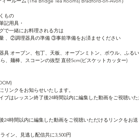
ィールーム (The Bridge Tea Rooms) Bradford-on-Avon）
゙くもの
゙筆記用具・
グで一緒にお料理される方は
量 、②調理器具の準備 ③事前準備をお済ませください 
具 オーブン、包丁、天板、オーブンミトン、ボウル、ふるい
べら、麺棒、スコーンの抜型 直径5cm(ビスケットカッター)
OOM)
後にリンクをお知らせいたします。
イブはレッスン終了後24時間以内に編集した動画をご視聴いた
後24時間以内に編集した動画をご視聴いただけるリンクをお
ライン、見逃し配信共に3,500円