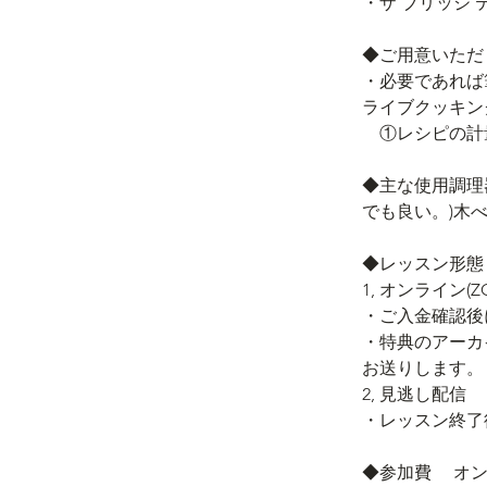
・ザ ブリッジ テ
◆ご用意いたた
・必要であれは
ライブクッキン
　①レシピの計
◆主な使用調理器
でも良い。)木
◆レッスン形態
1, オンライン(Z
・ご入金確認
・特典のアーカ
お送りします。
2, 見逃し配信
・レッスン終了
◆参加費　 オン