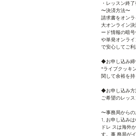
・レッスン終了
〜決済方法〜
請求書をオンライン
大オンライン決済
ード情報の暗
や単発オンライン
で安心してご
◆お申し込み締切
*ライブクッキ
関して余裕を持
◆お申し込み方
ご希望のレッ
〜事務局からの
1, お申し込み
ドレ スは海外
す。事 務局か