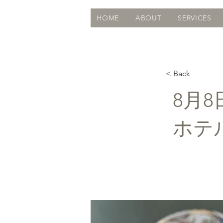
HOME
ABOUT
SERVICES
< Back
8月
ホテ