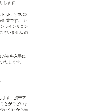
送りします。
ayPalと並ぶ2
 業です。 カ
オンラインサロン
゙ざいません の
うが材料入手に
りいたします。
。
いします。携帯ア
とがございま
。受け付けから当