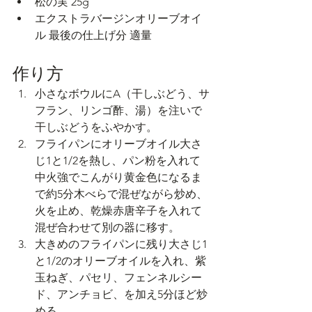
松の実 25g
エクストラバージンオリーブオイ
ル 最後の仕上げ分 適量
作り方
小さなボウルにA（干しぶどう、サ
フラン、リンゴ酢、湯）を注いで
干しぶどうをふやかす。
フライパンにオリーブオイル大さ
じ1と1/2を熱し、パン粉を入れて
中火強でこんがり黄金色になるま
で約5分木べらで混ぜながら炒め、
火を止め、乾燥赤唐辛子を入れて
混ぜ合わせて別の器に移す。
大きめのフライパンに残り大さじ1
と1/2のオリーブオイルを入れ、紫
玉ねぎ、パセリ、フェンネルシー
ド、アンチョビ、を加え5分ほど炒
める。