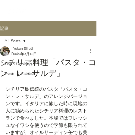
記事
All Posts
Yukari Elliott
All Posts
2023年3月15日
シチリア料理「パスタ・コ
Oven Cooking
ン・レ・サルデ」
Travel & Cuisine
シチリア島伝統のパスタ「パスタ・コ
ン・レ・サルデ」のアレンジバージョ
ンです。イタリアに旅した時に現地の
人に勧められたシチリア料理のレスト
ランで食べました。本場ではフレッシ
ュなイワシを使うので季節も限られて
いますが、オイルサーディン缶でも美