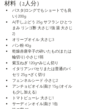
材料（2人分）
パスタ(ロングでもショートでも良
い) 200g
A(干しぶどう 25g サフラン ひとつ
まみ リンゴ酢 大さじ1強 湯 大さじ
2)
オリーブオイル 大さじ3
パン粉 40g
乾燥赤唐辛子の砕いたもの(または
輪切り) 小さじ1弱
紫玉ねぎ 120g⇦みじん切り
イタリアンパセリまたは普通のパ
セリ 25g ⇦ざく切り
フェンネルシード 小さじ2
アンチョビオイル漬け 15g (オイル
も少し加える)
トマトピューレ 大さじ1
サーディンオイル漬け 1缶