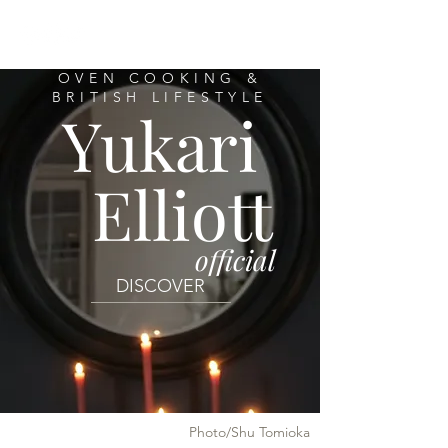
OVEN COOKING &
BRITISH LIFESTYLE
Yukari
Elliott
official
DISCOVER
Photo/Shu Tomioka