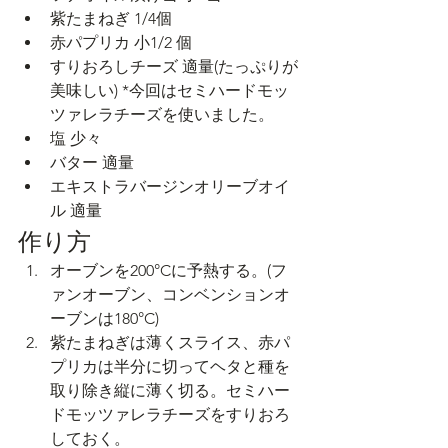
紫たまねぎ 1/4個
赤パプリカ 小1/2 個
すりおろしチーズ 適量(たっぷりが
美味しい) *今回はセミハードモッ
ツァレラチーズを使いました。
塩 少々
バター 適量
エキストラバージンオリーブオイ
ル 適量
作り方
オーブンを200°Cに予熱する。(フ
ァンオーブン、コンベンションオ
ーブンは180°C)
紫たまねぎは薄くスライス、赤パ
プリカは半分に切ってヘタと種を
取り除き縦に薄く切る。セミハー
ドモッツァレラチーズをすりおろ
しておく。