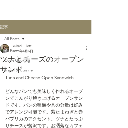
記事
All Posts
Yukari Elliott
All Posts
2023年4月6日
ツナとチーズのオープン
Oven Cooking
サンド
Travel & Cuisine
Tuna and Cheese Open Sandwich
どんなパンでも美味しく作れるオーブ
ンでこんがり焼き上げるオープンサン
ドです。パンの種類や具の分量は好み
でアレンジ可能です。紫たまねぎと赤
パプリカのアクセント。ツナとたっぷ
りチーズが贅沢です。お洒落なカフェ